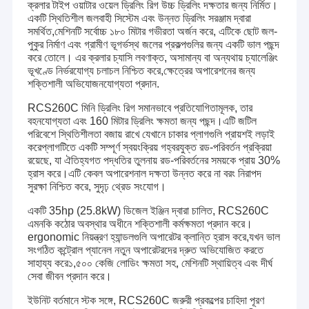
ক্রলার টাইপ ওয়াটার ওয়েল ড্রিলিং রিগ উচ্চ ড্রিলিং দক্ষতার জন্য নির্মিত।
একটি স্থিতিশীল জলবাহী সিস্টেম এবং উন্নত ড্রিলিং সরঞ্জাম দ্বারা
সমর্থিত,মেশিনটি সর্বোচ্চ ১৮০ মিটার গভীরতা অর্জন করে, এটিকে ছোট জল-
পুকুর নির্মাণ এবং গ্রামীণ ভূগর্ভস্থ জলের প্রকল্পগুলির জন্য একটি ভাল পছন্দ
করে তোলে। এর ক্রলার চ্যাসি লবণাক্ত, অসামান্য বা অন্যথায় চ্যালেঞ্জিং
ভূখণ্ডে নির্ভরযোগ্য চলাচল নিশ্চিত করে,ক্ষেত্রের অপারেশনের জন্য
শক্তিশালী অভিযোজনযোগ্যতা প্রদান.
RCS260C মিনি ড্রিলিং রিগ সমানভাবে প্রতিযোগিতামূলক, তার
বহনযোগ্যতা এবং 160 মিটার ড্রিলিং ক্ষমতা জন্য পছন্দ।এটি জটিল
পরিবেশে স্থিতিশীলতা বজায় রাখে যেখানে চাকার প্লাগগুলি প্রায়শই লড়াই
করেপ্লাগটিতে একটি সম্পূর্ণ স্বয়ংক্রিয় গহ্বরযুক্ত রড-পরিবর্তন প্রক্রিয়া
রয়েছে, যা ঐতিহ্যগত পদ্ধতির তুলনায় রড-পরিবর্তনের সময়কে প্রায় 30%
হ্রাস করে।এটি কেবল অপারেশনাল দক্ষতা উন্নত করে না বরং নিরাপদ
সুরক্ষা নিশ্চিত করে, সুদৃঢ় থ্রেড সংযোগ।
একটি 35hp (25.8kW) ডিজেল ইঞ্জিন দ্বারা চালিত, RCS260C
এমনকি কঠোর অবস্থার অধীনে শক্তিশালী কর্মক্ষমতা প্রদান করে।
ergonomic নিয়ন্ত্রণ হ্যান্ডলগুলি অপারেটর ক্লান্তি হ্রাস করে,যখন ভাল
সংগঠিত কন্ট্রোল প্যানেল নতুন অপারেটরদের দ্রুত অভিযোজিত করতে
সাহায্য করে১,৫০০ কেজি লোডিং ক্ষমতা সহ, মেশিনটি স্থায়িত্ব এবং দীর্ঘ
সেবা জীবন প্রদান করে।
ইউনিট বর্তমানে স্টক সঙ্গে, RCS260C জরুরী প্রকল্পের চাহিদা পূরণ