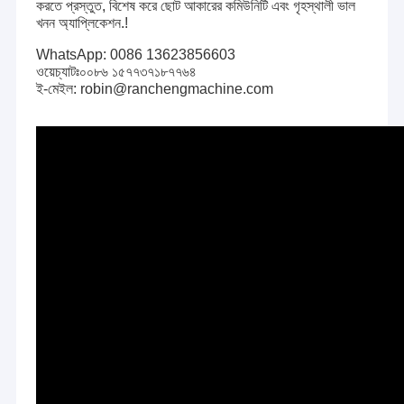
করতে প্রস্তুত, বিশেষ করে ছোট আকারের কমিউনিটি এবং গৃহস্থালী ভাল
খনন অ্যাপ্লিকেশন.!
WhatsApp: 0086 13623856603
ওয়েচ্যাটঃ০০৮৬ ১৫৭৭৩৭১৮৭৭৬৪
ই-মেইল: robin@ranchengmachine.com