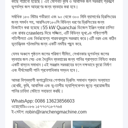
কাছে পাঠানো হয়েছে। এই মেশিনটি কৃষি ও আবাসিক জল সরবরাহ প্রকল্পে
ভূগর্ভস্থ জল আহরণের জন্য ব্যবহার করা হবে।
সর্বাধিক ১৮০ মিটার গভীরতা এবং ৯০ থেকে ৩০০ মিমি ব্যাসার্ধের ড্রিলিংয়ের
জন্য সমর্থন সহ, আরসিএফ১৮০সি বিভিন্ন ধরণের ড্রিলিংয়ের জন্য
ডিজাইন করা হয়েছে।55 kW Quanchai ডিজেল ইঞ্জিন দ্বারা চালিত
এবং রাবার crawlers দিয়ে সজ্জিত, এটি বিভিন্ন ভূখণ্ডে শক্তিশালী
গতিশীলতা এবং নির্ভরযোগ্য পারফরম্যান্স সরবরাহ করে।এটি নরম এবং কঠিন
ভূতাত্ত্বিক গঠনগুলির জন্য একটি নমনীয় পছন্দ করে.
যেসব অঞ্চলে পৃষ্ঠতল জলের পরিমাণ সীমিত, সেখানকার ভূগর্ভস্থ জলের
ব্যবহার জল সেচ এবং দৈনন্দিন ব্যবহারের জন্য পানির প্রাপ্যতা নিশ্চিত করার
একটি বাস্তব সমাধান।এই সরঞ্জাম সরবরাহের ফলে দক্ষভাবে কুয়ো নির্মাণ
এবং দীর্ঘমেয়াদী পানি প্রবেশাধিকার সম্ভব হবে।.
আমরা বিশ্বব্যাপী ক্লায়েন্টদের পেশাদার ড্রিলিং সমাধান প্রদান অব্যাহত
রেখেছি, কৃষি, আবাসিক এবং ভূ-তাপীয় অ্যাপ্লিকেশন জুড়ে প্রয়োজনীয়
পানির চাহিদা মেটাতে সহায়তা করছি।
WhatsApp: 0086 13623856603
ওয়েচ্যাটঃ০০৮৬ ১৫৭৭৩৭১৮৭৭৬৪
ই-মেইল: robin@ranchengmachine.com