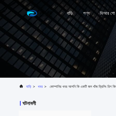
বাড়ি
পণ্য
ভিআর শো
বাড়ি
>
খবর
>
কোম্পানির খবর আপনি কি একটি জল খাঁজ ড্রিলিং রিগ কি
ঘটনাবলী