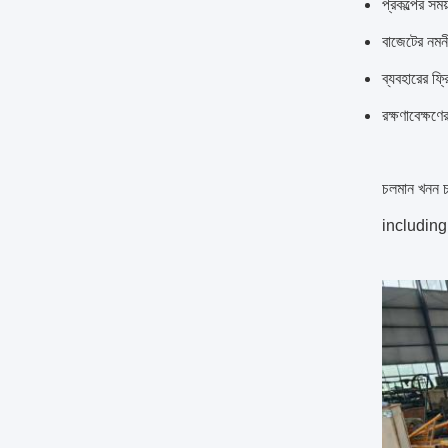
প্রকল্পের স
বাজেটের নমনী
ব্যবহারের ফ্
রক্ষণাবেক্ষণ
চলমান খনন চ
including g