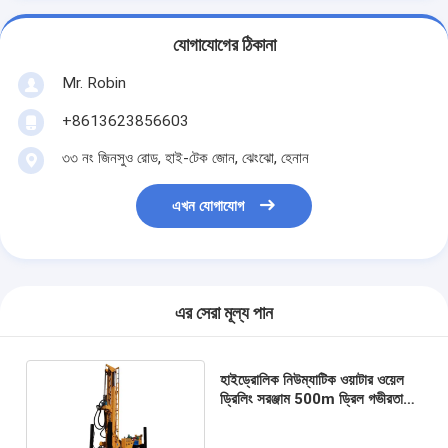
যোগাযোগের ঠিকানা
Mr. Robin
+8613623856603
৩৩ নং জিনসুও রোড, হাই-টেক জোন, ঝেংঝো, হেনান
এখন যোগাযোগ
এর সেরা মূল্য পান
হাইড্রোলিক নিউম্যাটিক ওয়াটার ওয়েল
ড্রিলিং সরঞ্জাম 500m ড্রিল গভীরতা
118KW ইঞ্জিন