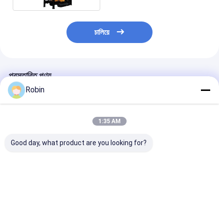
চালিয়ে
প্রস্তাবিত পণ্য
Robin
1:35 AM
Good day, what product are you looking for?
২০০ মিটার ট্র্যাকড ওয়াটার ওয়েল
RCF260WT হাইড্রোলিক
180m হাইড্রোলিক ক
ড্রিলিং রিগ। সেচ, ভূতাত্ত্বিক এবং
ট্র্যাক্টর মাউন্টড ওয়াটার ওয়েল
কম্প্যাক্ট মিনি ওয়াটার 
হালকা অনুসন্ধানের জন্য।
ড্রিলিং মেশিন 100HP
ড্রিলিং মেশিন মাঝারি স
ড্রিলিং এর জন্য
ভালো দাম
ভালো দাম
ভালো দাম