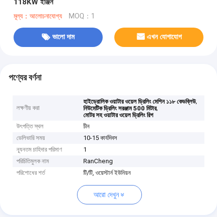
118KW ইঞ্জিন
মূল্য：আলোচনাযোগ্য
MOQ：1
ভালো দাম
এখন যোগাযোগ
পণ্যের বর্ণনা
,
হাইড্রোলিক ওয়াটার ওয়েল ড্রিলিং মেশিন ১১৮ কেডব্লিউ
লক্ষণীয় করা
,
নিউমেটিক ড্রিলিং সরঞ্জাম 500 মিটার
মোটর সহ ওয়াটার ওয়েল ড্রিলিং রিগ
উৎপত্তি স্থল
চীন
ডেলিভারি সময়
10-15 কার্যদিবস
ন্যূনতম চাহিদার পরিমাণ
1
পরিচিতিমুলক নাম
RanCheng
পরিশোধের শর্ত
টি/টি, ওয়েস্টার্ন ইউনিয়ন
আরো দেখুন