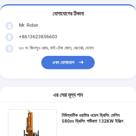
যোগাযোগের ঠিকানা
Mr. Robin
+8613623856603
৩৩ নং জিনসুও রোড, হাই-টেক জোন, ঝেংঝো, হেনান
এখন যোগাযোগ
এর সেরা মূল্য পান
নিউম্যাটিক ওয়াটার ওয়েল ড্রিলিং মেশিন
580m ড্রিলিং গভীরতা 132KW ইঞ্জিন