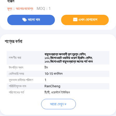
ইঞ্জিন
মূল্য：আলোচনাযোগ্য
MOQ：1
ভালো দাম
এখন যোগাযোগ
পণ্যের বর্ণনা
,
বায়ুসংক্রান্ত জলবাহী কূপ তুরপুন মেশিন
লক্ষণীয় করা
,
১৩২ কিলোওয়াট ওয়াটার ওয়েল ড্রিলিং মেশিন
১৩২ কিলোওয়াট বায়ুসংক্রান্ত জলের গর্ত খনন
উৎপত্তি স্থল
চীন
ডেলিভারি সময়
10-15 কার্যদিবস
ন্যূনতম চাহিদার পরিমাণ
1
পরিচিতিমুলক নাম
RanCheng
পরিশোধের শর্ত
টি/টি, ওয়েস্টার্ন ইউনিয়ন
আরো দেখুন