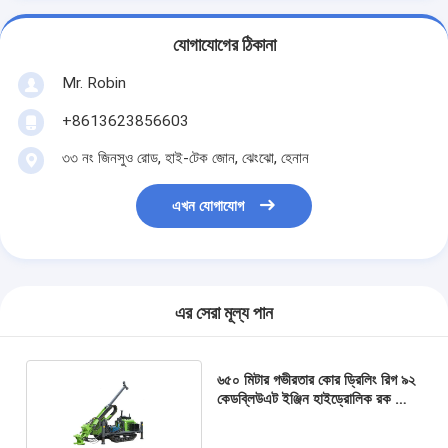
যোগাযোগের ঠিকানা
Mr. Robin
+8613623856603
৩৩ নং জিনসুও রোড, হাই-টেক জোন, ঝেংঝো, হেনান
এখন যোগাযোগ
এর সেরা মূল্য পান
৬৫০ মিটার গভীরতার কোর ড্রিলিং রিগ ৯২
কেডব্লিউএট ইঞ্জিন হাইড্রোলিক রক কোর
ড্রিলিং মেশিন