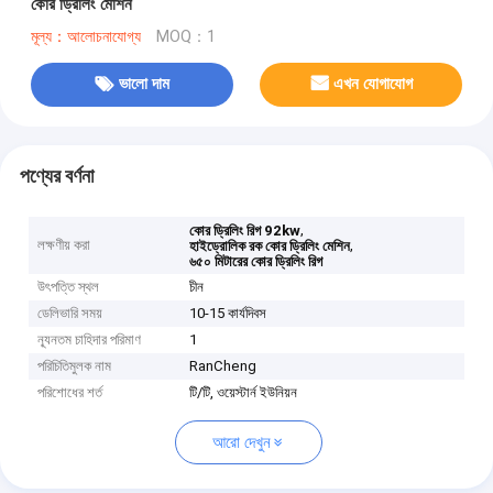
কোর ড্রিলিং মেশিন
মূল্য：আলোচনাযোগ্য
MOQ：1
ভালো দাম
এখন যোগাযোগ
পণ্যের বর্ণনা
,
কোর ড্রিলিং রিগ 92kw
লক্ষণীয় করা
,
হাইড্রোলিক রক কোর ড্রিলিং মেশিন
৬৫০ মিটারের কোর ড্রিলিং রিগ
উৎপত্তি স্থল
চীন
ডেলিভারি সময়
10-15 কার্যদিবস
ন্যূনতম চাহিদার পরিমাণ
1
পরিচিতিমুলক নাম
RanCheng
পরিশোধের শর্ত
টি/টি, ওয়েস্টার্ন ইউনিয়ন
আরো দেখুন