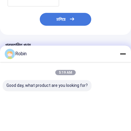
চালিয়ে
প্রস্তাবিত পণ্য
Robin
5:19 AM
Good day, what product are you looking for?
খনিজ অনুসন্ধানের জন্য
Crawler Mounted
রক মাইন ডায়মন্ড
RCJ2000C কোর ড্রিলিং রিগ
Full Hydraulic Core
RCJ1000C কোর ড্র
মেশিন, নমুনা কোর ড্রিলিং
Drilling Rig
জিওটেকনিক্যাল ড্রিল 
Underground With
এক্সপ্লোর ড্রিল রিগ
77.3KW Yuchai
ভালো দাম
ভালো দাম
ভালো দাম
Engine