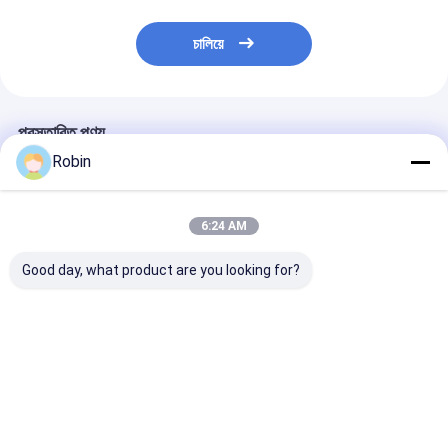
চালিয়ে
প্রস্তাবিত পণ্য
Robin
6:24 AM
Good day, what product are you looking for?
গোল্ড মাইন এক্সপ্লোরেশন রিগ -
RCZ-22J অল হাইড্রোলিক
7.5KW বৈদ্যুতিক হা
রক ব্লাস্টিংয়ের জন্য রোটারি হেড
টানেলিং জাম্বো ড্রিলিং রিগ
ড্রিলিং রিগ ৬০ মিটার গ
ডিটিএইচ ড্রিল
3880mm ড্রিলিং গভীরতা
পর্যন্ত নোঙ্গর জন্য
93KW / 125HP ডিজেল
ইঞ্জিন শক্তি সঙ্গে
ভালো দাম
ভালো দাম
ভালো দাম