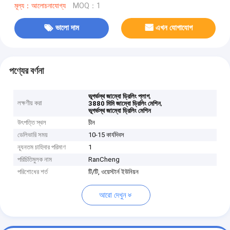
মূল্য：আলোচনাযোগ্য
MOQ：1
ভালো দাম
এখন যোগাযোগ
পণ্যের বর্ণনা
,
ভূগর্ভস্থ জাম্বো ড্রিলিং প্লাগ
লক্ষণীয় করা
,
3880 মিমি জাম্বো ড্রিলিং মেশিন
ভূগর্ভস্থ জাম্বো ড্রিলিং মেশিন
উৎপত্তি স্থল
চীন
ডেলিভারি সময়
10-15 কার্যদিবস
ন্যূনতম চাহিদার পরিমাণ
1
পরিচিতিমুলক নাম
RanCheng
পরিশোধের শর্ত
টি/টি, ওয়েস্টার্ন ইউনিয়ন
আরো দেখুন