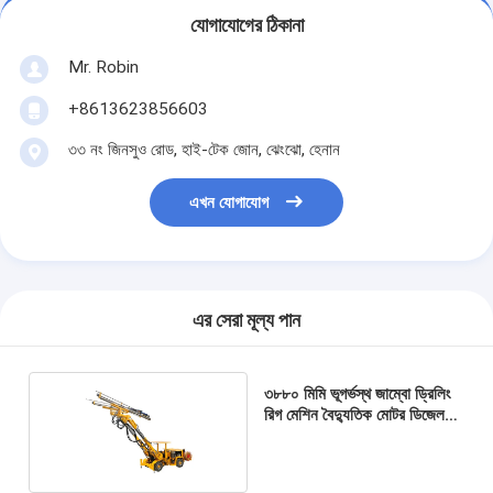
যোগাযোগের ঠিকানা
Mr. Robin
+8613623856603
৩৩ নং জিনসুও রোড, হাই-টেক জোন, ঝেংঝো, হেনান
এখন যোগাযোগ
এর সেরা মূল্য পান
৩৮৮০ মিমি ভূগর্ভস্থ জাম্বো ড্রিলিং
রিগ মেশিন বৈদ্যুতিক মোটর ডিজেল
ইঞ্জিন