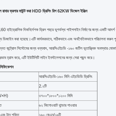
রোল রাবার ক্রলার মাউন্ট করা HDD ড্রিলিং রিগ 62KW ডিজেল ইঞ্জিন
হাইড্রোলিক দিকনির্দেশক ড্রিল শহুরে ভূগর্ভস্থ পাইপলাইন নির্মাণের জন্য একটি আদর্শ প
য ডিজাইন করা হয়েছে।এটি কার্যকরভাবে, সঠিকভাবে এবং অর্থনৈতিকভাবে পরিচালনা করুন পৃষ্ঠ 
ন্নত কন্ট্রোল সিস্টেমের জন্য ধন্যবাদ, আরসিএইচডি -১৬০ জটিল ভূতাত্ত্বিক অবস্থার মোক
রভাব হ্রাস করে, এটি ইউটিলিটি লাইন ইনস্টলেশনের জন্য সেরা পছন্দ করে।
পেসিফিকেশন
আরসিএইচডি-১৬০ মিনি এইচডিডি ড্রিলিং
2.২টি
×W×H)
৩৭০০*১৮০০*১২০০ মিমি
তি
৬২ কিলোওয়াট থান্ডার পাওয়ার
প এবং টান শক্তি
১৬০ কেএন/১৬টি