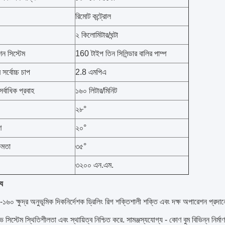
রিমোট কন্ট্রোল
২ কিলোমিটার/ঘন্টা
 সিস্টেম
160 টাইপ তিন সিলিন্ডার বালির পাম্প
 সর্বোচ্চ চাপ
2.8 এমপিএ
র্বাধিক প্রবাহ
১৬০ লিটার/মিনিট
২৮°
ণ
২০°
ষমতা
৩৫°
৩২০০ এন.এম.
্য
০ ক্ষুদ্র অনুভূমিক দিকনির্দেশক ড্রিলিং রিগ শক্তিশালী শক্তি এবং দক্ষ অপারেশন প্রদান
ভ সিস্টেম স্থিতিশীলতা এবং স্থায়িত্ব নিশ্চিত করে. সামঞ্জস্যযোগ্য - কোণ বুম বিভিন্ন নির্মাণ অ