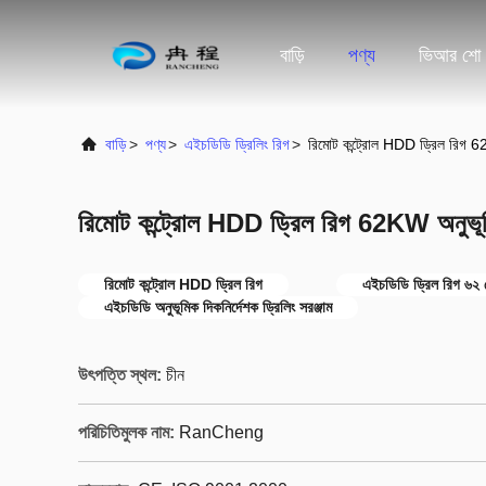
বাড়ি
পণ্য
ভিআর শো
বাড়ি
>
পণ্য
>
এইচডিডি ড্রিলিং রিগ
>
রিমোট কন্ট্রোল HDD ড্রিল রিগ 62K
রিমোট কন্ট্রোল HDD ড্রিল রিগ 62KW অনুভূমিক
রিমোট কন্ট্রোল HDD ড্রিল রিগ
এইচডিডি ড্রিল রিগ ৬২ 
এইচডিডি অনুভূমিক দিকনির্দেশক ড্রিলিং সরঞ্জাম
উৎপত্তি স্থল:
চীন
পরিচিতিমুলক নাম:
RanCheng