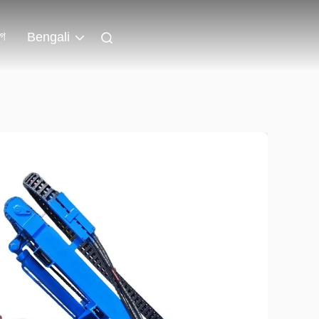
লগ
Bengali