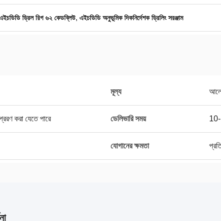
,
এইচডিডি ড্রিল রিগ ৬২ কেডব্লিউ
এইচডিডি অনুভূমিক দিকনির্দেশক ড্রিলিং সরঞ্জাম
মূল্য
আলো
প্রেরণ করা যেতে পারে
ডেলিভারি সময়
10-1
যোগানের ক্ষমতা
প্রত
না