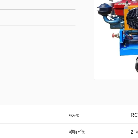
মডেল:
RCH
হাঁটার গতি:
2 কিম