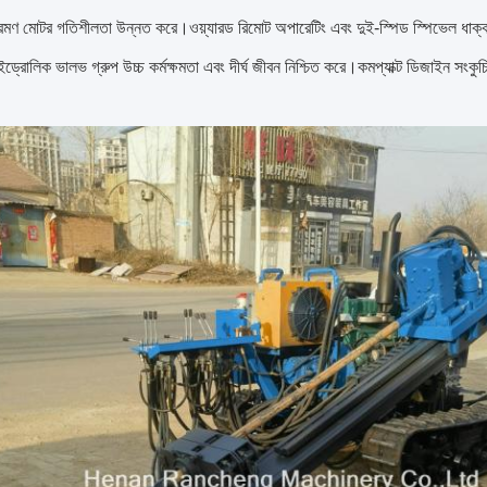
রমণ মোটর গতিশীলতা উন্নত করে।ওয়্যারড রিমোট অপারেটিং এবং দুই-স্পিড স্পিভেল ধাক্কা - 
ইড্রোলিক ভালভ গ্রুপ উচ্চ কর্মক্ষমতা এবং দীর্ঘ জীবন নিশ্চিত করে।কমপ্যাক্ট ডিজাইন সংকুচ