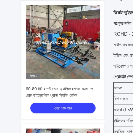
রিমোট কন্ট্
পণ্যের বর্ণনা
RCHD - 160 
স্থাপনের জন্
ইঞ্জিন এবং উ
পরিবেশগত প্
ভিডিও
প্রোডাক্ট স্
মডেল
60-80 মিটার গভীরতার অ্যাপ্লিকেশনের জন্য দক্ষ
ছোট হাইড্রোলিক থ্রাস্ট ড্রিলিং মেশিন
রিগ ওজন
সেরা দাম পান
মাত্রা (L
ইঞ্জিনের শক্
সর্বাধিক. চা