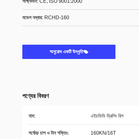
সাক্ষ্যদান:
CE, ISO 9001:2000
মডেল নম্বার:
RCHD-160
অনুরোধ একটি উদ্ধৃতি
পণ্যের বিবরণ
নাম:
এইচডিডি ড্রিলিং রিগ
সর্বোচ্চ চাপ ও টান শক্তিঃ:
160KN/16T