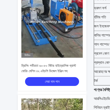
ভ্রমণ ফর্ম
হাঁটার গতি
জল ইনজেকশন
বালির পাম্পের
শাল পাম্পের স
প্রবেশ কোণ
ভিডিও
প্রস্থান কো
ড্রিলিং গভীরতা ৬০-৮০ মিটার হাইড্রোলিক থ্রাস্ট
বোরিং মেশিন ৩২ এইচপি ডিজেল ইঞ্জিন সহ
আরোহণের ক্
টর্ক
সেরা দাম পান
পণ্যের বৈশিষ্ট
আরসিএইচডি-১৬
পিনিয়ন ড্রাই