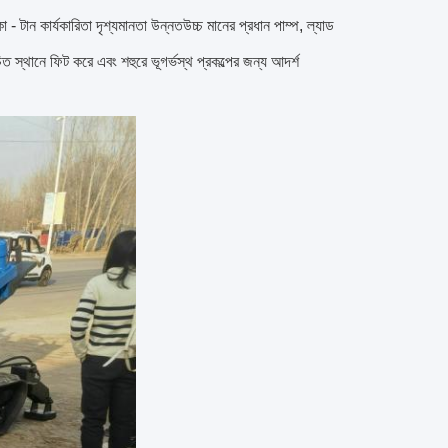
টান কার্যকারিতা দৃশ্যমানতা উন্নতউচ্চ মানের প্রধান পাম্প, ল্যাড
িত স্থানে ফিট করে এবং শহুরে ভূগর্ভস্থ প্রকল্পের জন্য আদর্শ