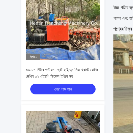
উচ্চ গতির ভ্
পাম্প এবং হা
পণ্যের চিত্র
ভিডিও
৬০-৮০ মিটার গভীরতা ছোট হাইড্রোলিক থ্রাস্ট বোরিং
মেশিন ৩২ এইচপি ডিজেল ইঞ্জিন সহ
সেরা দাম পান