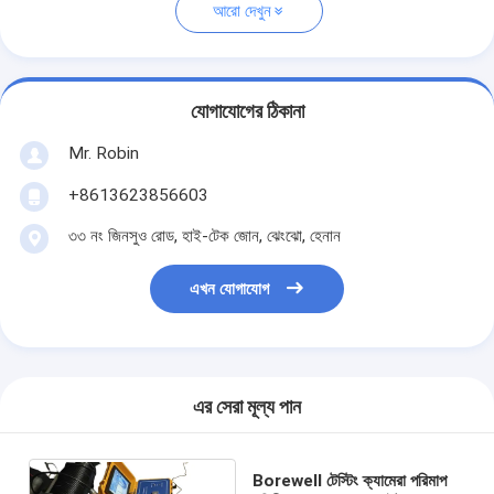
আরো দেখুন
যোগাযোগের ঠিকানা
Mr. Robin
+8613623856603
৩৩ নং জিনসুও রোড, হাই-টেক জোন, ঝেংঝো, হেনান
এখন যোগাযোগ
এর সেরা মূল্য পান
Borewell টেস্টিং ক্যামেরা পরিমাপ