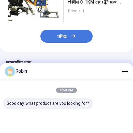
পরিসীমা 0-1KM প্রোব ইন্টারফেস
Borewell চেকিং ক্যামেরা জন্য
Price： 1
প্রোব সংযোগ
চালিয়ে
প্রস্তাবিত পণ্য
Robin
4:50 PM
Good day, what product are you looking for?
এই ভূগর্ভস্থ জল আবিষ্কারক
৩০০ মিটার ভূতাত্ত্বিক সরঞ্জাম
ভূ-ভৌতিক কূপ লগ জল 
যন্ত্রটি 3000 মিটার গভীরতা
খাঁজ জলের ভাল লগ টুল দৃশ্যমান
সরঞ্জাম কূপ লগিং টুল,
পর্যন্ত পৌঁছাতে পারে
প্রতিরোধের পরিমাপ লগিং সিস্টেম
Borehole লগিং সরঞ্