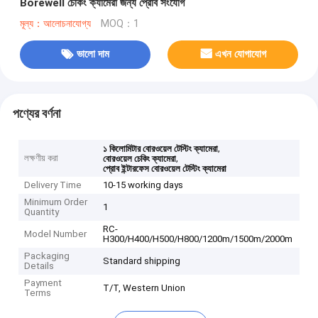
Borewell চেকিং ক্যামেরা জন্য প্রোব সংযোগ
মূল্য：আলোচনাযোগ্য
MOQ：1
ভালো দাম
এখন যোগাযোগ
পণ্যের বর্ণনা
,
১ কিলোমিটার বোরওয়েল টেস্টিং ক্যামেরা
লক্ষণীয় করা
,
বোরওয়েল চেকিং ক্যামেরা
প্রোব ইন্টারফেস বোরওয়েল টেস্টিং ক্যামেরা
Delivery Time
10-15 working days
Minimum Order
1
Quantity
RC-
Model Number
H300/H400/H500/H800/1200m/1500m/2000m
Packaging
Standard shipping
Details
Payment
T/T, Western Union
Terms