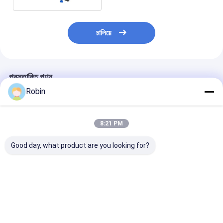
চালিয়ে
প্রস্তাবিত পণ্য
Robin
8:21 PM
Good day, what product are you looking for?
আরসিএস২০০সি ছোট ট্র্যাকযুক্ত
একটি ১৬০ মিটার গভীর ছোট
RCS200C মিনি ড্রিল
জল কূপ ড্রিলিং রিগের ড্রিলিং
ট্র্যাকযুক্ত বহনযোগ্য জল খনির
১৫০ মিটার জল কূপ ড্র
গভীরতা ১৫০ মিটার
ড্রিলিং রিগ ড্রিলিং অপারেশনের
/ 25hp জল পাম্প সঙ্
জন্য ব্যবহৃত হয়
ইঞ্জিন
ভালো দাম
ভালো দাম
ভালো দাম