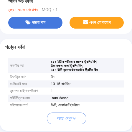
ওয়্যার উচ্চ দক্ষতা
মূল্য：আলোচনাযোগ্য
MOQ：1
ভালো দাম
এখন যোগাযোগ
পণ্যের বর্ণনা
,
১৫০ মিটার গভীরতার জলের ড্রিলিং রিগ
লক্ষণীয় করা
,
উচ্চ দক্ষতা জল ড্রিলিং রিগ
৪৫০ মিমি ব্যাসার্ধের ওয়াটার ড্রিলিং রিগ
উৎপত্তি স্থল
চীন
ডেলিভারি সময়
10-15 কার্যদিবস
ন্যূনতম চাহিদার পরিমাণ
1
পরিচিতিমুলক নাম
RanCheng
পরিশোধের শর্ত
টি/টি, ওয়েস্টার্ন ইউনিয়ন
আরো দেখুন