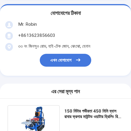
যোগাযোগের ঠিকানা
Mr. Robin
+8613623856603
৩৩ নং জিনসুও রোড, হাই-টেক জোন, ঝেংঝো, হেনান
এখন যোগাযোগ
এর সেরা মূল্য পান
150 মিটার গভীরতা 450 মিমি ব্যাস
রাবার ক্রলার মাউন্টড ওয়াটার ড্রিলিং রিগ
ওয়্যার উচ্চ দক্ষতা