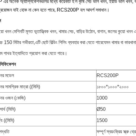
অনেক অ্যাপ্লিকেশনগুলির মধ্যে কয়েকটি হ'ল কৃষি সেচ ভাল খনন, ইয়ার্ড ভাল খনন, 
 প্রয়োজন যাই হোক না কেন হতে পারে, RCS200P হল আদর্শ সমাধান।
ন
ো খনন মেশিনটি মূলত ভূতাত্ত্বিক খনন, খামার সেচ, বাড়ির উঠোন, বাগান, জলের কুয়ো খনন
র্বোচ্চ 150 মিটার গভীরতা,এটি ছোট বিল্ডিং পিলিং ব্যবহার করা যেতে পারেযেমন খামার বা কারখা
নরম পাথর ইত্যাদিতে প্রয়োগ করা যেতে পারে।
পেসিফিকেশন
িনের মডেল
RCS200P
নের সামগ্রিক মাত্রা ((মিমি)
১৮০০*১০০০*২০০০
িনের ওজন (কেজি)
1000
ার্ধ (মিমি)
Ø50
ঘ্য ((মিমি)
1500
পদ্ধতি
সম্পূর্ণ স্বয়ংক্রিয় স্ক্রু থ্র