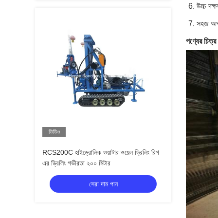
6. উচ্চ দক্
7. সহজ অপা
পণ্যের চিত্র
ভিডিও
RCS200C হাইড্রোলিক ওয়াটার ওয়েল ড্রিলিং রিগ
এর ড্রিলিং গভীরতা ২০০ মিটার
সেরা দাম পান