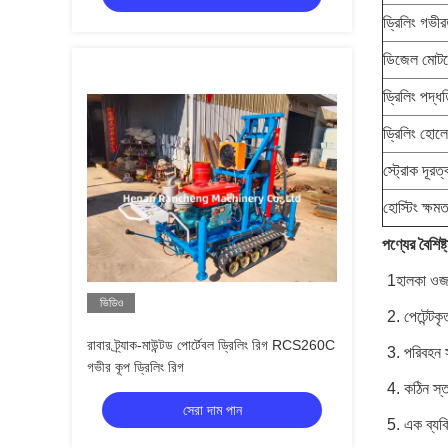
ড্রিলিং গভী
ডিজেল মোটর
ড্রিলিং পদ্ধ
ড্রিলিং হোলের
স্ট্রোক দূরত্
হোস্টিং ক্ষম
পণ্যের বৈশিষ্ট
1হালকা ওজন
ভিডিও
2. পেটেন্টক
রাবার ট্র্যাক-মাউন্টড পোর্টেবল ড্রিলিং রিগ RCS260C
3. পরিবহন 
গভীর কূপ ড্রিলিং রিগ
4. কঠিন স্ত
সেরা দাম পান
5. এক ব্যক