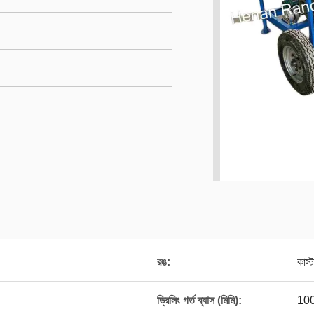
রঙ:
কাস্
ড্রিলিং গর্ত ব্যাস (মিমি):
10