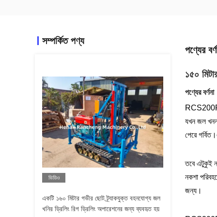
সম্পর্কিত পণ্য
পণ্যের বর্ণ
১৫০ মিটার
পণ্যের বর্ণনা
RCS200P পোর্
যখন জল খনন 
পেরে গর্বিত
তবে এটুকুই 
নকশা পরিবহন
ভিডিও
জন্য।
একটি ১৬০ মিটার গভীর ছোট ট্র্যাকযুক্ত বহনযোগ্য জল
খনির ড্রিলিং রিগ ড্রিলিং অপারেশনের জন্য ব্যবহৃত হয়