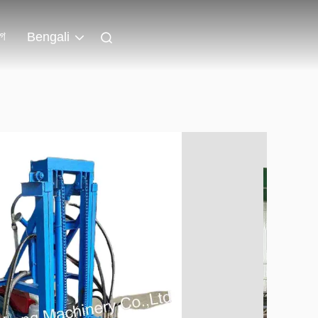
লগ
Bengali