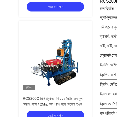
RCS200P এর 
সেরা দাম পান
জল ড্রিলিং
অ্যাপ্লিকেশ
এই জলের কুয়
ব্যাসার্ধ, স
মাটি, মাটি, 
প্রোডাক্ট স্
ড্রিলিং মেশ
ড্রিলিং মেশি
ড্রিলিং মেশ
ভিডিও
ড্রিল রড ব্যাস
RCS200C মিনি ড্রিলিং রিগ ১৫০ মিটার জল কূপ
ড্রিল রড দৈর্
ড্রিলিং জন্য / 25hp জল পাম্প সঙ্গে ডিজেল ইঞ্জিন
রড পরিবর্তন 
সেরা দাম পান