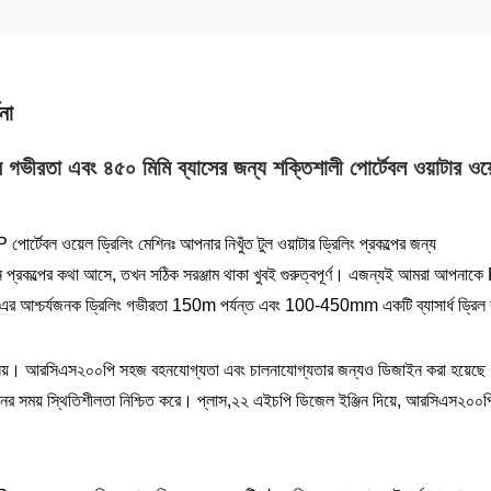
না
 গভীরতা এবং ৪৫০ মিমি ব্যাসের জন্য শক্তিশালী পোর্টেবল ওয়াটার ওয়
টেবল ওয়েল ড্রিলিং মেশিনঃ আপনার নিখুঁত টুল ওয়াটার ড্রিলিং প্রকল্পের জন্য
প্রকল্পের কথা আসে, তখন সঠিক সরঞ্জাম থাকা খুবই গুরুত্বপূর্ণ। এজন্যই আমরা আপনাক
।এর আশ্চর্যজনক ড্রিলিং গভীরতা 150m পর্যন্ত এবং 100-450mm একটি ব্যাসার্ধ ড্রিল কর
নয়। আরসিএস২০০পি সহজ বহনযোগ্যতা এবং চালনাযোগ্যতার জন্যও ডিজাইন করা হয়েছে। এর
ের সময় স্থিতিশীলতা নিশ্চিত করে। প্লাস,২২ এইচপি ডিজেল ইঞ্জিন দিয়ে, আরসিএস২০০পি