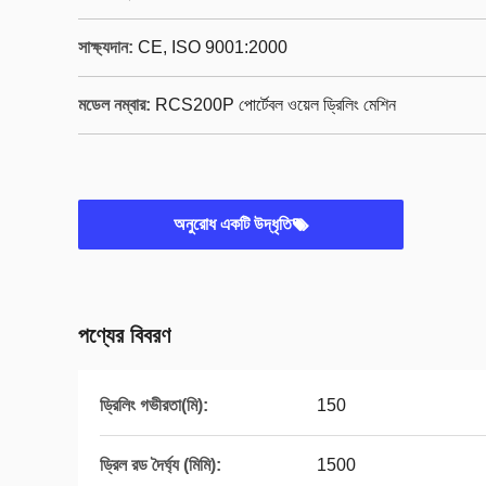
সাক্ষ্যদান:
CE, ISO 9001:2000
মডেল নম্বার:
RCS200P পোর্টেবল ওয়েল ড্রিলিং মেশিন
অনুরোধ একটি উদ্ধৃতি
পণ্যের বিবরণ
ড্রিলিং গভীরতা(মি):
150
ড্রিল রড দৈর্ঘ্য (মিমি):
1500