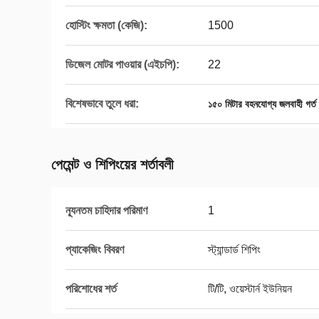
হোস্টিং ক্ষমতা (কেজি):
1500
ডিজেল মোটর পাওয়ার (এইচপি):
22
বিশেষভাবে তুলে ধরা:
১৫০ মিটার বহনযোগ্য জলবাহী গর্ত 
পেমেন্ট ও শিপিংয়ের শর্তাবলী
ন্যূনতম চাহিদার পরিমাণ
1
প্যাকেজিং বিবরণ
স্ট্যান্ডার্ড শিপিং
পরিশোধের শর্ত
টি/টি, ওয়েস্টার্ন ইউনিয়ন