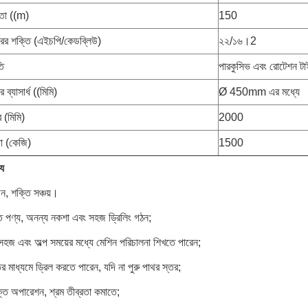
রতা ((m)
150
ের শক্তি (এইচপি/কেডব্লিউ)
২২/১৬।2
তি
পারকুসিভ এবং রোটেশন ট
 ব্যাসার্ধ ((মিমি)
Ø 450mm এর মধ্যে
ব (মিমি)
2000
তা (কেজি)
1500
্য
, শক্তি সঞ্চয়।
ৃত পণ্য, অনন্য নকশা এবং সহজ ড্রিলিং গঠন;
সহজ এবং অল্প সময়ের মধ্যে মেশিন পরিচালনা শিখতে পারেন;
র মাধ্যমে ড্রিল করতে পারেন, যদি না পুরু পাথর স্তর;
্তি অপারেশন, শ্রম তীব্রতা কমাতে;