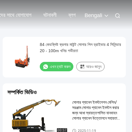
দের সাথে যোগাযোগ
ঘটনাবলী
ব্লগ
Bengali
84 কেডব্লিউ ক্রলার মাউন্ট সোলার পিল ড্রাইভার 4 সিলিন্ডার
20 - 100m খনির গভীরতা
এখন চ্যাট করুন
আরও জানুন
সম্পর্কিত ভিডিও
সোলার প্যানেল ইনস্টলেশন মেশিন/
সরঞ্জাম সোলার প্যানেল ইনস্টল করার
জন্য আধা স্বায়ত্তশাসিত যানবাহন
সোলার প্যানেল উত্তোলনে সহায়তা
করে
সোলার পাইল ড্রাইভার
00:57
2025-11-19