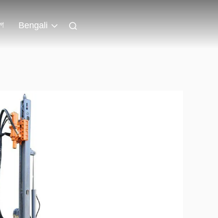
লগ
Bengali