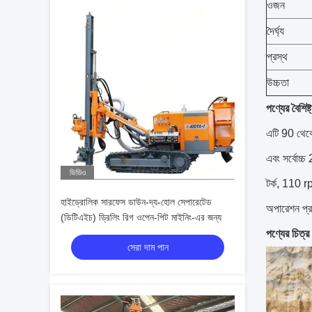
ওজন
দৈর্ঘ্য
প্রস্থ
উচ্চতা
পণ্যের বৈশিষ্ট
এটি 90 থেকে
এবং সর্বোচ্
ভিডিও
টর্ক, 110 r
হাইড্রোলিক সারফেস ডাউন-দ্য-হোল সেপারেটেড
অপারেশন প্র
(ডিটিএইচ) ড্রিলিং রিগ ওপেন-পিট মাইনিং-এর জন্য
পণ্যের চিত্র
সেরা দাম পান