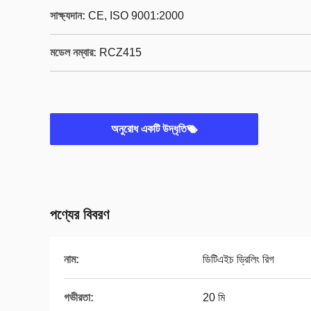
সাক্ষ্যদান:
CE, ISO 9001:2000
মডেল নম্বার:
RCZ415
অনুরোধ একটি উদ্ধৃতি
পণ্যের বিবরণ
নাম:
ডিটিএইচ ড্রিলিং রিগ
গভীরতা:
20 মি