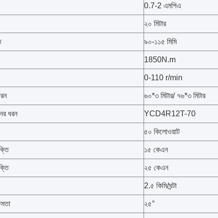
0.7-2 এমপিএ
২০ মিটার
ি
৯০-১১৫ মিমি
1850N.m
0-110 r/min
ধরন
৬০*৩ মিটার/ ৭৬*৩ মিটার
নের ধরন
YCD4R12T-70
৫০ কিলোওয়াট
ক্তি
১৫ কেএন
্তি
২৫ কেএন
2.৫ কিমি/ঘন্টা
ষমতা
২৫°