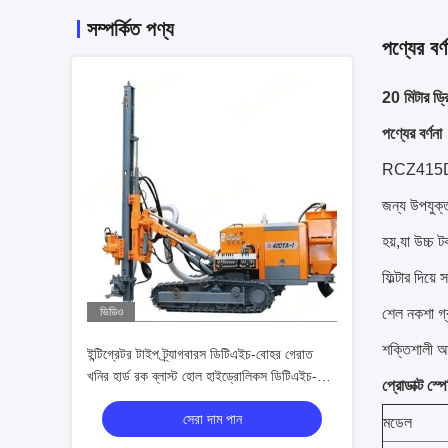
সম্পর্কিত পণ্য
পণ্যের বর্ণ
20 মিটার ড্
পণ্যের বর্ণনা
RCZ415DTH ড্
জন্য উপযুক্
হয়,যা উচ্চ ট
ফিল্টার দিয়
ভিডিও
শেল নকশা গ্রহ
শক্তিশালী আ
ইন্টিগ্রেটর টাইপ ট্র্যাগবারস ডিটিএইচ-বোহর গেরাত
খনির হার্ড রক ব্লাস্ট হোল হাইড্রোলিকস ডিটিএইচ-
প্রোডাক্ট স্
বোহর গেরাত
সেরা দাম পান
মডেল