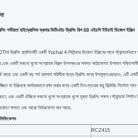
না
রিলিং গভীরতা হাইড্রোলিক ক্রলার ডিটিএইচ ড্রিলিং রিগ 68 এইচপি ইউচাই ডিজেল ইঞ্জিন
রিলিং প্ল্যাটফর্মটি একটি Yuchai 4-সিলিন্ডার ডিজেল ইঞ্জিনের সাথে স্ট্যান্ডার্ডভাবে সজ্
ত,এবং একটি শুকনো ধুলো সংগ্রাহক বিকল্প উপলব্ধএর সমস্ত কাঠামোগত উপাদান শক্তিশালী করা
র্ক আছে এবং একটি বড় গর্ত ব্যাসার্ধ পরিসীমা মধ্যে ড্রিলিং জন্য উপযুক্তএছাড়াও, এটি একটি 
ে সজ্জিত যা ইঞ্জিনকে কার্যকরভাবে রক্ষা করার জন্য একটি তিন-স্তরের বায়ু ফিল্টারিং সিস্টেম
ণ, এবং একটি ঐচ্ছিক শুকনো ধুলো সংগ্রাহক ধুলো মুক্ত ড্রিলিং সক্ষম।স্ট্যান্ডার্ড পিস্টন পিস্টন 
রোহণ ক্ষমতা এবং আরো নির্ভরযোগ্য মান আছে.
পেসিফিকেশন
RCZ415