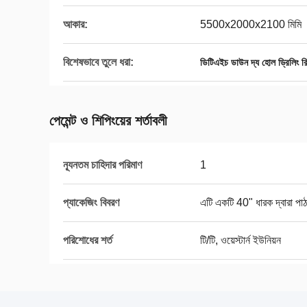
আকার:
5500x2000x2100 মিমি
বিশেষভাবে তুলে ধরা:
ডিটিএইচ ডাউন দ্য হোল ড্রিলিং র
পেমেন্ট ও শিপিংয়ের শর্তাবলী
ন্যূনতম চাহিদার পরিমাণ
1
প্যাকেজিং বিবরণ
এটি একটি 40" ধারক দ্বারা পা
পরিশোধের শর্ত
টি/টি, ওয়েস্টার্ন ইউনিয়ন