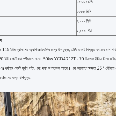
৪৫০০ কেজি
৫৫০০ মিমি
২০০০ মিমি
২,১০০ মিমি
্য
 115 মিমি ব্যাসার্ধের অ্যাপারচারগুলির জন্য উপযুক্ত, এটির একটি বিস্তৃত কাজের চাপ 
চ 20 মিটার গভীরতা পৌঁছাতে পারে।50kw YCD4R12T - 70 ডিজেল ইঞ্জিন দিয়ে সজ্জিত, 
pm পর্যন্ত একটি ঘূর্ণন গতি, এবং দক্ষ অপারেশন আছে। এর আরোহণ ক্ষমতা 25 ° পৌঁছায়
য়োজনের জন্য উপযুক্ত.