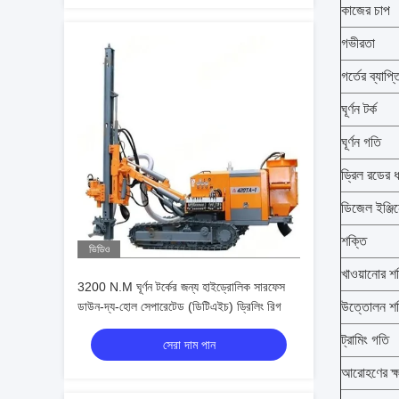
কাজের চাপ
গভীরতা
গর্তের ব্যাপ্ত
ঘূর্ণন টর্ক
ঘূর্ণন গতি
ড্রিল রডের 
ডিজেল ইঞ্জি
শক্তি
ভিডিও
খাওয়ানোর শ
3200 N.M ঘূর্ণন টর্কের জন্য হাইড্রোলিক সারফেস
ডাউন-দ্য-হোল সেপারেটেড (ডিটিএইচ) ড্রিলিং রিগ
উত্তোলন শক
ট্রামিং গতি
সেরা দাম পান
আরোহণের ক্