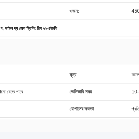
ওজন:
450
,
িগ
ডাউন দ্য হোল ড্রিলিং রিগ ৬৮এইচপি
মূল্য
আলো
ঠানো যেতে পারে
ডেলিভারি সময়
10-1
যোগানের ক্ষমতা
প্রত