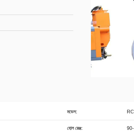
মডেল:
RC
হোল রেঞ্জ:
90-