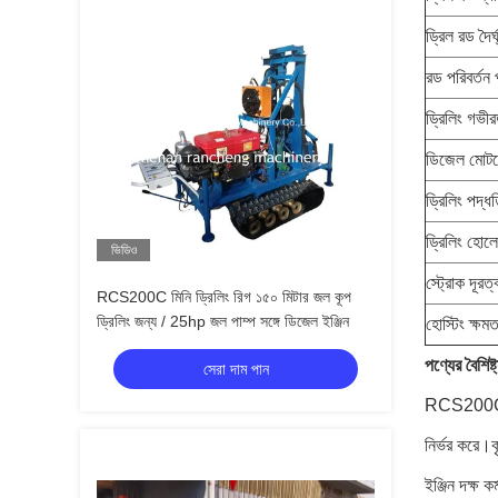
ড্রিল রড দৈর্
রড পরিবর্তন 
ড্রিলিং গভী
ডিজেল মোটর
ড্রিলিং পদ্ধ
ড্রিলিং হোলের
ভিডিও
স্ট্রোক দূরত্
RCS200C মিনি ড্রিলিং রিগ ১৫০ মিটার জল কূপ
ড্রিলিং জন্য / 25hp জল পাম্প সঙ্গে ডিজেল ইঞ্জিন
হোস্টিং ক্ষম
পণ্যের বৈশিষ্ট
সেরা দাম পান
RCS200C ক্র
নির্ভর করে।
ইঞ্জিন দক্ষ 