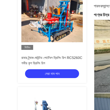
পারফরম্যান্স
পণ্যের চিত্র
ভিডিও
রাবার ট্র্যাক-মাউন্টড পোর্টেবল ড্রিলিং রিগ RCS260C
গভীর কূপ ড্রিলিং রিগ
সেরা দাম পান