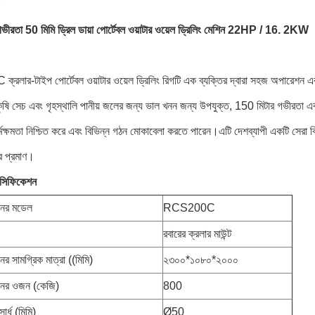
ভীরতা 50 মিমি ড্রিল ডায়া পোর্টেবল ওয়াটার ওয়েল ড্রিলিং মেশিন 22HP / 16. 2KW
লার-টাইপ পোর্টেবল ওয়াটার ওয়েল ড্রিলিং রিগটি এক ব্যক্তির দ্বারা সহজ অপারেশন এবং
কৃষি সেচ এবং গৃহস্থালি পানীয় জলের জন্য ভাল খনন জন্য উপযুক্ত, 150 মিটার গভীরতা 
কর্মক্ষমতা নিশ্চিত করে এবং বিভিন্ন গঠন মোকাবেলা করতে পারেন।এটি দেশব্যাপী একটি সেরা বি
ের প্রমাণ।
পেসিফিকেশন
িনের মডেল
RCS200C
রবারের ক্রলার মাউন্ট
নের সামগ্রিক মাত্রা ((মিমি)
২৩০০*১০৮০*২০০০
িনের ওজন (কেজি)
800
ার্ধ (মিমি)
Ø50