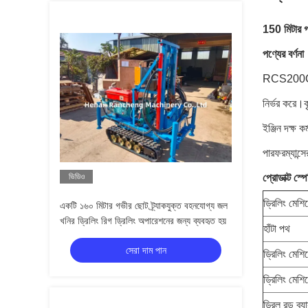
150 মিটার গ
পণ্যের বর্ণনা
RCS200C ক্র
নির্ভর করে।
ইঞ্জিন দক্ষ 
পারফরম্যান্স
ভিডিও
প্রোডাক্ট স্
ড্রিলিং মেশ
একটি ১৬০ মিটার গভীর ছোট ট্র্যাকযুক্ত বহনযোগ্য জল
খনির ড্রিলিং রিগ ড্রিলিং অপারেশনের জন্য ব্যবহৃত হয়
হাঁটা পথ
সেরা দাম পান
ড্রিলিং মেশি
ড্রিলিং মেশ
ড্রিল রড ব্যাস