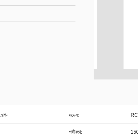
 মেশিন
মডেল:
RCS2
গভীরতা:
150