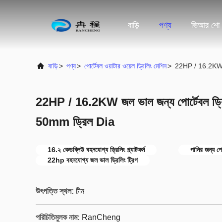
বাড়ি
পণ্য
ভিআর শো
বাড়ি
>
পণ্য
>
পোর্টেবল ওয়াটার ওয়েল ড্রিলিং মেশিন
>
22HP / 16.2KW জল
22HP / 16.2KW জল ভাল জন্য পোর্টেবল ড্
50mm ড্রিল Dia
16.২ কেডব্লিউ বহনযোগ্য ড্রিলিং প্ল্যাটফর্ম
পানির জন্য পো
22hp বহনযোগ্য জল ভাল ড্রিলিং ট্রিগ
উৎপত্তি স্থল:
চীন
পরিচিতিমুলক নাম:
RanCheng