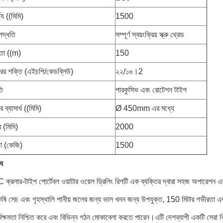
ঘ্য ((মিমি)
1500
পদ্ধতি
সম্পূর্ণ স্বয়ংক্রিয় স্ক্রু থ্রেড
রতা ((m)
150
ের শক্তি (এইচপি/কেডব্লিউ)
২২/১৬।2
তি
পারকুসিভ এবং রোটেশন টাইপ
 ব্যাসার্ধ ((মিমি)
Ø 450mm এর মধ্যে
ব (মিমি)
2000
তা (কেজি)
1500
্য
লার-টাইপ পোর্টেবল ওয়াটার ওয়েল ড্রিলিং রিগটি এক ব্যক্তির দ্বারা সহজ অপারেশন এবং
কৃষি সেচ এবং গৃহস্থালি পানীয় জলের জন্য ভাল খনন জন্য উপযুক্ত, 150 মিটার গভীরতা 
কর্মক্ষমতা নিশ্চিত করে এবং বিভিন্ন গঠন মোকাবেলা করতে পারেন।এটি দেশব্যাপী একটি সেরা বি