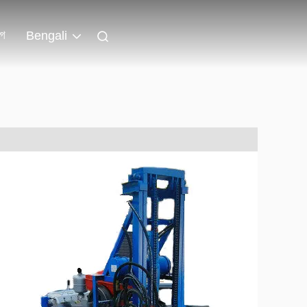
লগ
Bengali