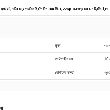
,
,
ল্যাটফর্ম
পানির জন্য পোর্টেবল ড্রিলিং রিগ 150 মিটার
22hp বহনযোগ্য জল ভাল ড্রিলিং ট্রিগ
মূল্য
আলো
ডেলিভারি সময়
10-1
যোগানের ক্ষমতা
প্রত
না