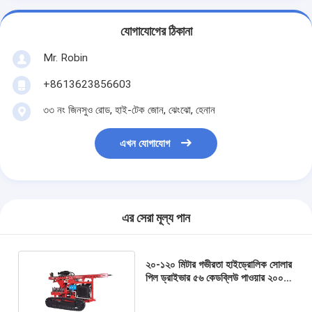
যোগাযোগের ঠিকানা
Mr. Robin
+8613623856603
৩৩ নং জিনসুও রোড, হাই-টেক জোন, ঝেংঝো, হেনান
এখন যোগাযোগ
এর সেরা মূল্য পান
২০-১২০ মিটার গভীরতা হাইড্রোলিক সোলার
পিল ড্রাইভার ৫৬ কেডব্লিউ পাওয়ার ২০০০
মিমি একবার প্রচার