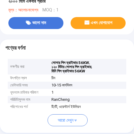
২০০০ মিমি একবার প্রচার
মূল্য：আলোচনাযোগ্য
MOQ：1
ভালো দাম
এখন যোগাযোগ
পণ্যের বর্ণনা
,
সোলার পিল ড্রাইভার 56KW
লক্ষণীয় করা
,
১২০ মিটার সোলার পিল ড্রাইভার
মিনি পিল ড্রাইভার 56KW
উৎপত্তি স্থল
চীন
ডেলিভারি সময়
10-15 কার্যদিবস
ন্যূনতম চাহিদার পরিমাণ
1
পরিচিতিমুলক নাম
RanCheng
পরিশোধের শর্ত
টি/টি, ওয়েস্টার্ন ইউনিয়ন
আরো দেখুন