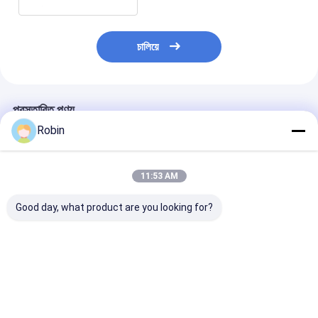
চালিয়ে
প্রস্তাবিত পণ্য
Robin
11:53 AM
Good day, what product are you looking for?
RCKM-30S ক্ষুদ্রাকার
উচ্চ মানের ড্রপ হ্যামার টাইপ
30 মিটার গভীর সৌর প
স্পাইরাল ড্রিল পিল ফাউন্ডেশন
সম্পূর্ণ হাইড্রোলিক পিলিং মেশিন
ড্রাইভার সরঞ্জাম 25 
জন্য ড্রিলিং বিক্রয়ের জন্য
RCKM-30S
ডিজেল ইঞ্জিন সহ
মাইক্রো-পিল
ভালো দাম
ভালো দাম
ভালো দাম