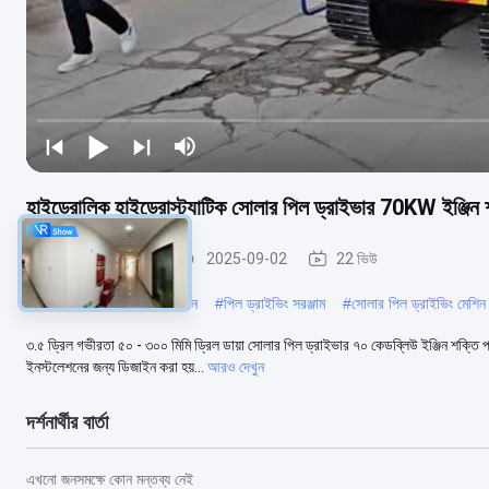
হাইড্রোলিক হাইড্রোস্ট্যাটিক সোলার পিল ড্রাইভার 70KW ই
সোলার পাইল ড্রাইভার
2025-09-02
22 ভিউ
#
হাইড্রোলিক পিল ড্রাইভার মেশিন
#
পিল ড্রাইভিং সরঞ্জাম
#
সোলার পিল ড্রাইভিং মেশিন
৩.৫ ড্রিল গভীরতা ৫০ - ৩০০ মিমি ড্রিল ডায়া সোলার পিল ড্রাইভার ৭০ কেডব্লিউ ইঞ্জিন শক্তি 
ইনস্টলেশনের জন্য ডিজাইন করা হয়...
আরও দেখুন
দর্শনার্থীর বার্তা
এখনো জনসমক্ষে কোন মন্তব্য নেই