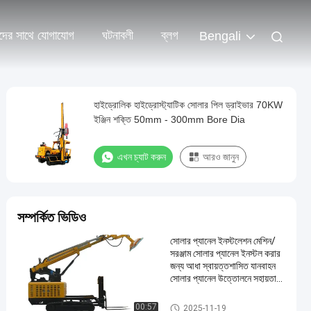
দের সাথে যোগাযোগ
ঘটনাবলী
ব্লগ
Bengali
হাইড্রোলিক হাইড্রোস্ট্যাটিক সোলার পিল ড্রাইভার 70KW
ইঞ্জিন শক্তি 50mm - 300mm Bore Dia
এখন চ্যাট করুন
আরও জানুন
সম্পর্কিত ভিডিও
সোলার প্যানেল ইনস্টলেশন মেশিন/
সরঞ্জাম সোলার প্যানেল ইনস্টল করার
জন্য আধা স্বায়ত্তশাসিত যানবাহন
সোলার প্যানেল উত্তোলনে সহায়তা
করে
সোলার পাইল ড্রাইভার
00:57
2025-11-19